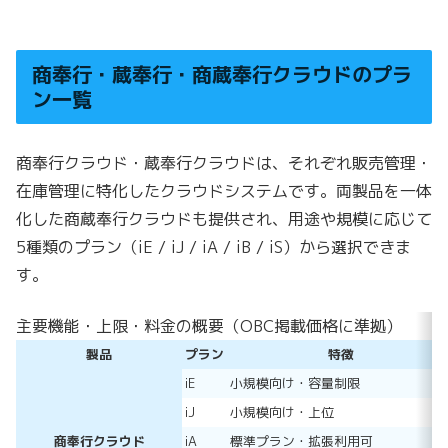
商奉行
・蔵奉行
・商蔵奉行クラウドの
プラ
ン一覧
商奉行クラウド・蔵奉行クラウドは、それぞれ販売管理・
在庫管理に特化したクラウドシステムです。両製品を一体
化した商蔵奉行クラウドも提供され、用途や規模に応じて
5種類のプラン（iE / iJ / iA / iB / iS）から選択できま
す。
主要機能・上限・料金の概要（OBC掲載価格に準拠）
製品
プラン
特徴
iE
小規模向け・容量制限
iJ
小規模向け・上位
商奉行クラウド
iA
標準プラン・拡張利用可