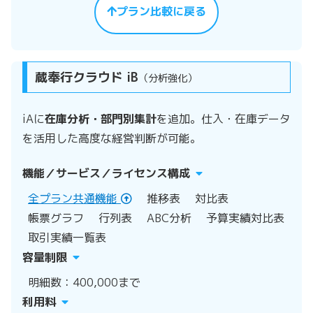
プラン比較に戻る
蔵奉行クラウド iB
（分析強化）
iAに
在庫分析・部門別集計
を追加。仕入・在庫データ
を活用した高度な経営判断が可能。
機能／サービス／ライセンス構成
全プラン共通機能
推移表
対比表
帳票グラフ
行列表
ABC分析
予算実績対比表
取引実績一覧表
容量制限
明細数：400,000まで
利用料