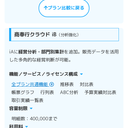
プラン比較に戻る
商奉行クラウド iB
（分析強化）
iAに
経営分析・部門別集計
を追加。販売データを活用
した多角的な経営判断が可能。
機能／サービス／ライセンス構成
全プラン共通機能
推移表
対比表
帳票グラフ
行列表
ABC分析
予算実績対比表
取引実績一覧表
容量制限
明細数：400,000まで
利用料