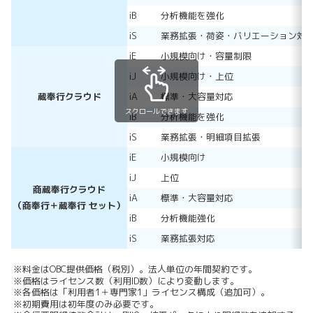
iB
分析機能を強化
iS
業務拡張・荷姿・バリエーション対
iE
小規模向け・容量制限
iJ
小規模向け・上位
蔵奉行クラウド
iA
標準・大容量対応
スクロールできます
iB
分析機能を強化
iS
業務拡張・明細項目拡張
iE
小規模向け
iJ
上位
商蔵奉行クラウド
iA
標準・大容量対応
（商奉行＋蔵奉行 セット）
iB
分析機能強化
iS
業務拡張対応
※料金はOBC提供価格（税別）。法人単位の年間契約です。
※価格はライセンス数（利用ID数）により変動します。
※各価格は「利用者1＋専門家1」ライセンス構成（追加可）。
※初期費用は初年度のみ必要です。