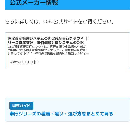
公式メーカー情報
さらに詳しくは、OBC公式サイトをご覧ください。
固定資産管理システムの固定資産奉行クラウド ｜
リース資産管理・減価償却計算システムのOBC
OBC固定資産奉行クラウドは、資産台帳や申告書の作成が
自動化できる固定資産管理システムです。減価償却の自動
計算もできるソフトの特徴や機能を動画にて解説していま
す。
www.obc.co.jp
関連ガイド
奉行シリーズの種類・違い・選び方をまとめて見る