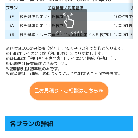
プラン
主な機能／対応基準
資
iE
税務基準対応／小規模向け
100件まで
iA
税務基準対応／中規模向け
1,000件まで
スクロールできます
iS
税務基準・リース資産・会計要件対応／大規模向け
1,000件（
拡
※料金はOBC提供価格（税別）。法人単位の年間契約となります。
※価格はライセンス数（利用ID数）により変動します。
※各価格は「利用者1＋専門家1」ライセンス構成（追加可）。
※退職者は従業員数に含みません。
※初期費用は初年度のみです。
※資産数は、別途、拡張パックにより追加することができます。
お見積り・ご相談はこちら
各プランの詳細