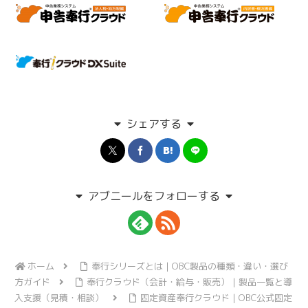
申告奉行クラウド（法人税地方税編）
申告奉行クラウド（内訳書概
奉行iクラウド DX Suite
シェアする
アブニールをフォローする
ホーム
奉行シリーズとは｜OBC製品の種類・違い・選び
方ガイド
奉行クラウド（会計・給与・販売）｜製品一覧と導
入支援（見積・相談）
固定資産奉行クラウド｜OBC公式固定