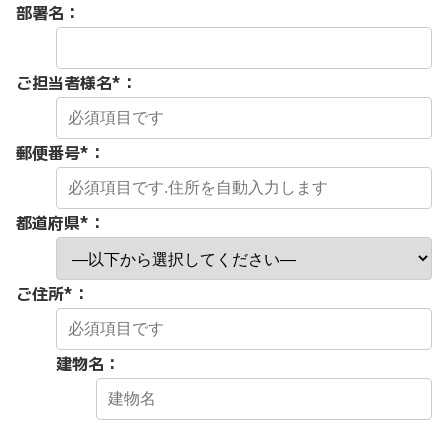
部署名：
ご担当者様名
*
：
郵便番号
*
：
都道府県
*
：
ご住所
*
：
建物名：