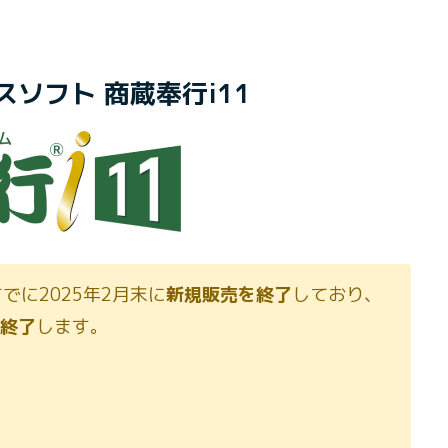
ソフト 商蔵奉行i11
でに2025年2月末に
新規販売を終了
しており、
が終了
します。