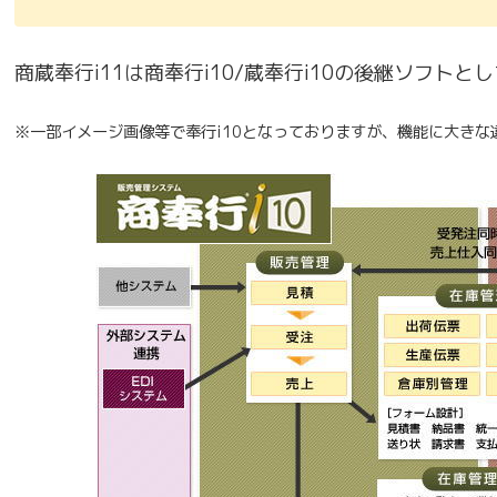
商蔵奉行i11は商奉行i10/蔵奉行i10の後継ソフトと
※一部イメージ画像等で奉行i10となっておりますが、機能に大きな