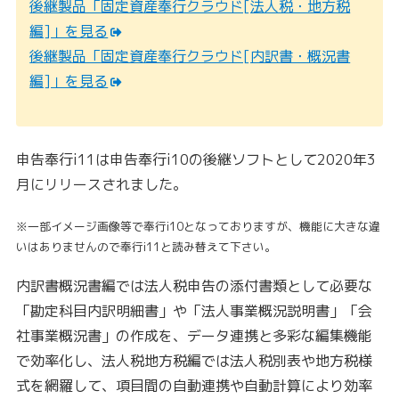
後継製品「固定資産奉行クラウド[法人税・地方税
編]」を見る
後継製品「固定資産奉行クラウド[内訳書・概況書
編]」を見る
申告奉行i11は申告奉行i10の後継ソフトとして2020年3
月にリリースされました。
※一部イメージ画像等で奉行i10となっておりますが、機能に大きな違
いはありませんので奉行i11と読み替えて下さい。
内訳書概況書編では法人税申告の添付書類として必要な
「勘定科目内訳明細書」や「法人事業概況説明書」「会
社事業概況書」の作成を、データ連携と多彩な編集機能
で効率化し、法人税地方税編では法人税別表や地方税様
式を網羅して、項目間の自動連携や自動計算により効率