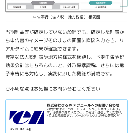
申告奉行［法人税・地方税編］ 相関図
当期利益等が確定していない段階でも、確定した別表か
ら申告書のイメージそのままの画面に直接入力でき、リ
アルタイムに結果が確認できます。
豊富な法人税別表や地方税様式を網羅し、予定申告や税
効果会計はもちろんのこと、外形標準課税、さらには電
子申告にも対応し、実務に即した機能が満載です。
ご不明な点はお気軽にお問い合わせください
株式会社ひろや アブニールへのお問い合わせ
お問合せは以下のメールフォームからお受けしておりま
す。必要事項をご入力の上、ご確認・送信してください。
*印は必須項目です。メールアドレスは必ずご確認くださ
い。ご返信時エラーが発生した場合、弊社からの連絡は差
し上げませんので、数日たっても返信...
avenir.co.jp