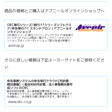
商品の価格とご購入はアブニールオンラインショップへ
OBC奉行シリーズ/奉行i11シリーズソフトウエ
ア/申告奉行i11 スタンドアロン｜アブニールオ
ンラインショップ
OBC奉行シリーズ/奉行i11シリーズソフトウエア/申告奉行
i11 スタンドアロンの商品一覧です。アブニールオンライ
ンショップはインターネットショップ歴20年超の実績で安
心してご購入いただけます。
aoshop.jp
さらに詳しい情報は下記メーカーサイトをご参照くださ
い
申告業務システムの申告奉行クラウド[内訳書・
概況書編] ｜勘定科目内訳書・法人事業概況書作
成ソフトのOBC
勘定科目内訳書・法人事業概況書作成システム・ソフト
「申告奉行クラウド」は内訳書・概況書作成から提出まで
を自動化し、手作業を大幅に削減できます。電子申告にも
対応し、e-TAXとシームレスに連携するため社内で一連の
www.obc.co.jp
業務を完結できます。24時間3...