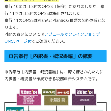
奉行i10にはLLS付のOMSS（保守）がありましたが、奉
行i11ではLLS付のOMSSは廃止されました。
奉行i11のOMSSはPlanAとPlanBの2種類の契約体系とな
ります。
Planの違いについては
アブニールオンラインショップ
OMSSページ
でご確認ください。
申告奉行［内訳書・概況書編］の概要
申告奉行［内訳書・概況書編］は、驚くほどかんたんに
内訳書・概況書が作成できる税務申告システムです。