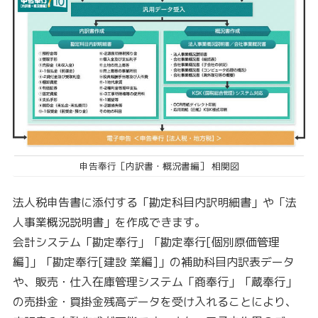
申告奉行［内訳書・概況書編］ 相関図
法人税申告書に添付する「勘定科目内訳明細書」や「法
人事業概況説明書」を作成できます。
会計システム「勘定奉行」「勘定奉行[個別原価管理
編]」「勘定奉行[建設 業編]」の補助科目内訳表データ
や、販売・仕入在庫管理システム「商奉行」「蔵奉行」
の売掛金・買掛金残高データを受け入れることにより、