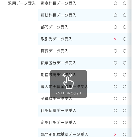
汎用データ受入
勘定科目データ受入
○
○
○
補助科目データ受入
○
○
○
部門データ受入
○
○
○
取引先データ受入
×
○
○
摘要データ受入
○
○
○
伝票区分データ受入
○
○
○
期首残高データ受入
○
○
○
導入前実績金額データ受入
○
○
○
スクロールできます
予算額データ受入
○
○
○
仕訳伝票データ受入
○
○
○
定型仕訳データ受入
○
○
○
部門別配賦基準データ受入
×
○
○