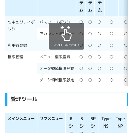
テ
テ
テ
ム
ム
ム
セキュリティポ
パスワードポリシー
○
○
○
○
○
リシー
アカウントポリシー
○
○
○
○
○
利用者登録
○
○
○
○
○
スクロールできます
権限管理
メニュー権限登録
○
○
○
○
○
データ領域権限登録
○
○
○
○
○
データ領域権限設定
○
○
○
○
○
管理ツール
メインメニュー
サブメニュー
B
S
SP
Type
Type
シ
シ
シ
NS
NP