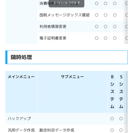
消費税申告データ送信
○
○
○
○
スクロールできます
国税メッセージボックス確認
○
○
○
○
利用者情報変更
○
○
○
○
電子証明書変更
○
○
○
○
随時処理
メインメニュー
サブメニュー
B
S
SP
シ
シ
シ
ス
ス
ス
テ
テ
テ
ム
ム
ム
バックアップ
○
○
○
汎用データ作成
勘定科目データ作成
○
○
○