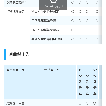
予算額登録※6
○
○
○
○
スクロールできます
予算管理設定
科目別予算管理設定
○
○
○
○
月別配賦基準登録
○
○
○
○
部門別配賦基準登録
○
○
○
○
実績配賦基準科目登録
○
○
○
○
消費税申告
メインメニュー
サブメニュー
B
S
SP
Ty
シ
シ
シ
N
ス
ス
ス
テ
テ
テ
ム
ム
ム
消費税申告書
○
○
○
○