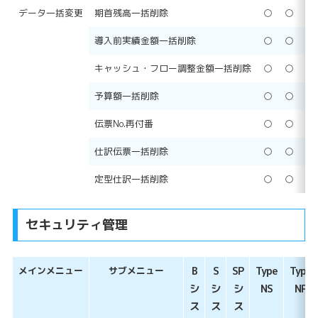
データ一括変更
期首残高一括削除
○
○
○
導入前実績金額一括削除
○
○
○
キャッシュ・フロー調整金額一括削除
○
○
○
予算額一括削除
○
○
○
伝票No.再付番
○
○
○
仕訳伝票一括削除
○
○
○
定型仕訳一括削除
○
○
○
セキュリティ管理
メインメニュー
サブメニュー
B
S
SP
Type
Type
シ
シ
シ
NS
NP
ス
ス
ス