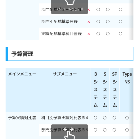
部門配賦パターン登録
×
○
○
○
○
スクロールできます
部門別配賦基準登録
×
○
○
○
○
実績配賦基準科目登録
×
○
○
○
○
予算管理
メインメニュー
サブメニュー
B
S
SP
Type
シ
シ
シ
NS
ス
ス
ス
テ
テ
テ
ム
ム
ム
予算実績対比表
科目別予算実績対比表※4
○
○
○
○
部門別予算実績対比表※5
○
○
○
○