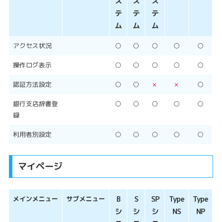
ス
ス
ス
テ
テ
テ
ム
ム
ム
アクセス状況
○
○
○
○
○
操作ログ表示
○
○
○
○
○
認証方法設定
○
○
×
×
○
銀行支店辞書登
○
○
○
○
○
録
利用者別設定
○
○
○
○
○
マイページ
メインメニュー
サブメニュー
B
S
SP
Type
Type
シ
シ
シ
NS
NP