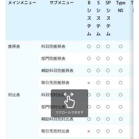
メインメニュー
サブメニュー
B
S
SP
Type
Typ
シ
シ
シ
NS
NP
ス
ス
ス
テ
テ
テ
ム
ム
ム
推移表
科目別推移表
○
○
○
○
○
部門別推移表
○
○
○
○
○
補助科目別推移表
○
○
○
○
○
取引先別推移表
×
○
○
○
○
対比表
科目別対比表
○
○
○
○
○
部門別対比表
○
○
○
○
○
スクロールできます
補助科目別対比表
○
○
○
○
○
取引先別対比表
×
○
○
○
○