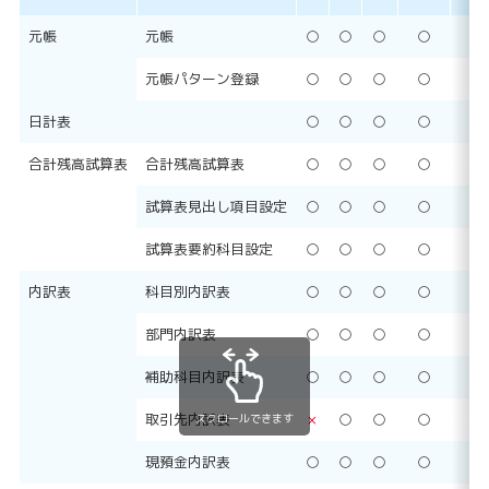
元帳
元帳
○
○
○
○
○
元帳パターン登録
○
○
○
○
○
日計表
○
○
○
○
○
合計残高試算表
合計残高試算表
○
○
○
○
○
試算表見出し項目設定
○
○
○
○
○
試算表要約科目設定
○
○
○
○
○
内訳表
科目別内訳表
○
○
○
○
○
部門内訳表
○
○
○
○
○
補助科目内訳表
○
○
○
○
○
取引先内訳表
×
○
○
○
○
スクロールできます
現預金内訳表
○
○
○
○
○