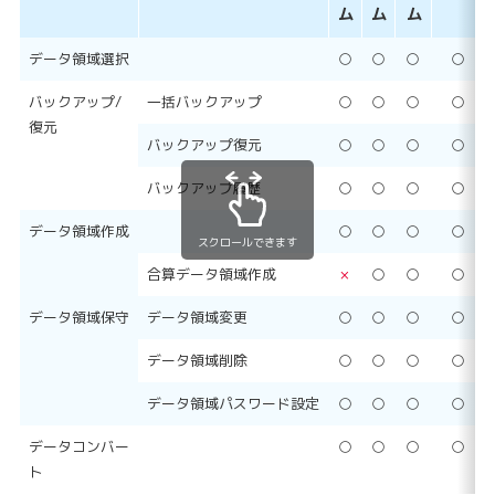
ム
ム
ム
データ領域選択
○
○
○
○
バックアップ/
一括バックアップ
○
○
○
○
復元
バックアップ復元
○
○
○
○
バックアップ履歴
○
○
○
○
データ領域作成
○
○
○
○
スクロールできます
合算データ領域作成
×
○
○
○
データ領域保守
データ領域変更
○
○
○
○
データ領域削除
○
○
○
○
データ領域パスワード設定
○
○
○
○
データコンバー
○
○
○
○
ト