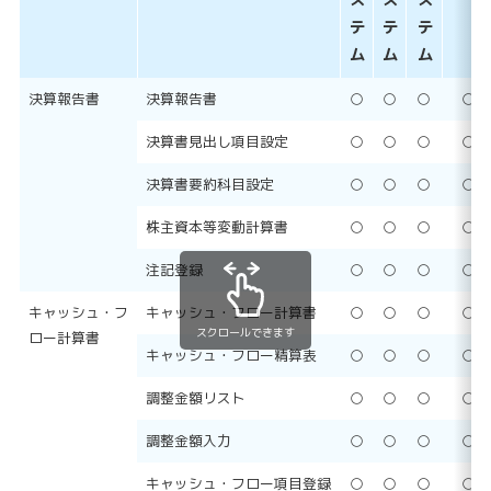
ス
ス
ス
テ
テ
テ
ム
ム
ム
決算報告書
決算報告書
○
○
○
○
決算書見出し項目設定
○
○
○
○
決算書要約科目設定
○
○
○
○
株主資本等変動計算書
○
○
○
○
注記登録
○
○
○
○
キャッシュ・フ
キャッシュ・フロー計算書
○
○
○
○
スクロールできます
ロー計算書
キャッシュ・フロー精算表
○
○
○
○
調整金額リスト
○
○
○
○
調整金額入力
○
○
○
○
キャッシュ・フロー項目登録
○
○
○
○