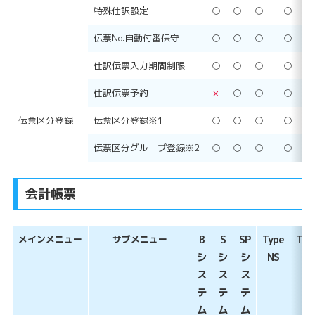
特殊仕訳設定
○
○
○
○
伝票No.自動付番保守
○
○
○
○
仕訳伝票入力期間制限
○
○
○
○
仕訳伝票予約
×
○
○
○
伝票区分登録
伝票区分登録※1
○
○
○
○
伝票区分グループ登録※2
○
○
○
○
会計帳票
メインメニュー
サブメニュー
B
S
SP
Type
Typ
シ
シ
シ
NS
NP
ス
ス
ス
テ
テ
テ
ム
ム
ム