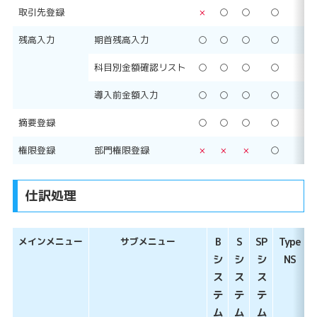
取引先登録
×
○
○
○
○
残高入力
期首残高入力
○
○
○
○
○
科目別金額確認リスト
○
○
○
○
○
導入前金額入力
○
○
○
○
○
摘要登録
○
○
○
○
○
権限登録
部門権限登録
×
×
×
○
○
仕訳処理
メインメニュー
サブメニュー
B
S
SP
Type
シ
シ
シ
NS
ス
ス
ス
テ
テ
テ
ム
ム
ム