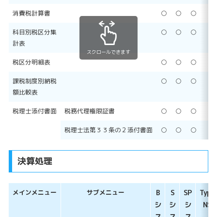
消費税計算書
○
○
○
○
科目別税区分集
○
○
○
○
計表
スクロールできます
税区分明細表
○
○
○
○
課税制度別納税
○
○
○
○
額比較表
税理士添付書面
税務代理権限証書
○
○
○
○
税理士法第３３条の２添付書面
○
○
○
○
決算処理
メインメニュー
サブメニュー
B
S
SP
Type
シ
シ
シ
NS