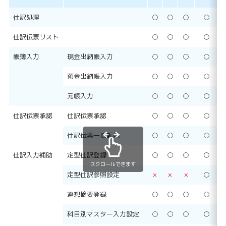
仕訳処理
○
○
○
○
仕訳伝票リスト
○
○
○
○
帳簿入力
現金出納帳入力
○
○
○
○
預金出納帳入力
○
○
○
○
元帳入力
○
○
○
○
仕訳伝票承認
仕訳伝票承認
○
○
○
○
仕訳伝票一括転記
○
○
○
○
仕訳入力補助
定型仕訳登録
○
○
○
○
スクロールできます
定型仕訳参照設定
×
×
×
○
連想摘要登録
○
○
○
○
科目別マスター入力設定
○
○
○
○