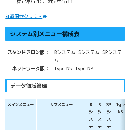
勘定奉行i10、勘定奉行i11
証憑保管クラウド
システム別メニュー構成表
スタンドアロン版：
Bシステム Sシステム SPシステ
ム
ネットワーク版：
Type NS Type NP
データ領域管理
メインメニュー
サブメニュー
B
S
SP
Type
シ
シ
シ
NS
ス
ス
ス
テ
テ
テ