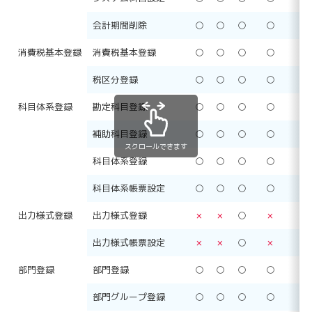
会計期間削除
○
○
○
○
○
消費税基本登録
消費税基本登録
○
○
○
○
○
税区分登録
○
○
○
○
○
科目体系登録
勘定科目登録
○
○
○
○
○
補助科目登録
○
○
○
○
○
スクロールできます
科目体系登録
○
○
○
○
○
科目体系帳票設定
○
○
○
○
○
出力様式登録
出力様式登録
×
×
○
×
○
出力様式帳票設定
×
×
○
×
○
部門登録
部門登録
○
○
○
○
○
部門グループ登録
○
○
○
○
○