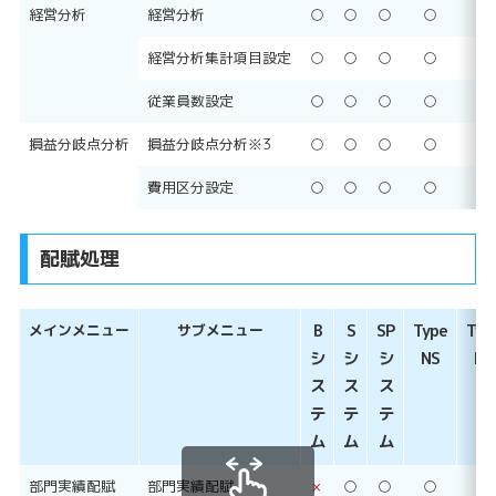
経営分析
経営分析
○
○
○
○
○
経営分析集計項目設定
○
○
○
○
○
従業員数設定
○
○
○
○
○
損益分岐点分析
損益分岐点分析※3
○
○
○
○
○
費用区分設定
○
○
○
○
○
配賦処理
メインメニュー
サブメニュー
B
S
SP
Type
Typ
シ
シ
シ
NS
NP
ス
ス
ス
テ
テ
テ
ム
ム
ム
部門実績配賦
部門実績配賦
×
○
○
○
○