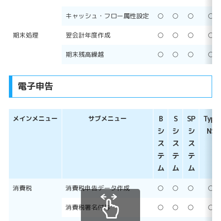
キャッシュ・フロー属性設定
○
○
○
○
期末処理
翌会計年度作成
○
○
○
○
期末残高繰越
○
○
○
○
電子申告
メインメニュー
サブメニュー
B
S
SP
Type
シ
シ
シ
NS
ス
ス
ス
テ
テ
テ
ム
ム
ム
消費税
消費税申告データ作成
○
○
○
○
消費税署名付与
○
○
○
○