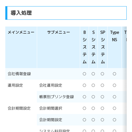
導入処理
メインメニュー
サブメニュー
B
S
SP
Type
Typ
シ
シ
シ
NS
NP
ス
ス
ス
テ
テ
テ
ム
ム
ム
会社情報登録
○
○
○
○
○
運用設定
会社運用設定
○
○
○
○
○
帳票別プリンタ登録
○
○
○
○
○
会計期間設定
会計期間選択
○
○
○
○
○
会計期間設定
○
○
○
○
○
システム科目設定
○
○
○
○
○