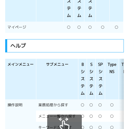
ス
ス
ス
テ
テ
テ
ム
ム
ム
マイページ
○
○
○
○
○
ヘルプ
メインメニュー
サブメニュー
B
S
SP
Type
Typ
シ
シ
シ
NS
NP
ス
ス
ス
テ
テ
テ
ム
ム
ム
操作説明
業務処理から探す
○
○
○
○
○
メニュー一覧から探す
○
○
○
○
○
キーワードから探す
○
○
○
○
○