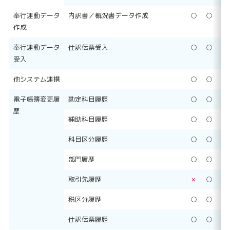
奉行連動データ
内訳書／概況書データ作成
○
○
○
作成
奉行連動データ
仕訳伝票受入
○
○
○
受入
他システム連携
○
○
○
電子帳簿変更履
勘定科目履歴
○
○
○
歴
補助科目履歴
○
○
○
科目区分履歴
○
○
○
部門履歴
○
○
○
取引先履歴
×
○
○
税区分履歴
○
○
○
仕訳伝票履歴
○
○
○