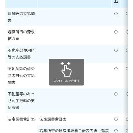
ム
報酬等の支払調
○
○
書
退職所得の源泉
○
○
徴収票
不動産の使用料
○
○
等の支払調書
不動産等の譲受
○
○
けの対価の支払
スクロールできます
調書
不動産等のあっ
○
○
せん手数料の支
払調書
法定調書合計表
法定調書合計表
○
○
給与所得の源泉徴収票合計表内訳一覧表
○
○