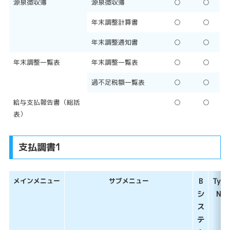
源泉徴収簿
源泉徴収簿
○
○
年末調整計算書
○
○
年末調整通知書
○
○
年末調整一覧表
年末調整一覧表
○
○
過不足税額一覧表
○
○
給与支払報告書（総括
○
○
表）
支払調書1
メインメニュー
サブメニュー
B
Type
シ
NS
ス
テ