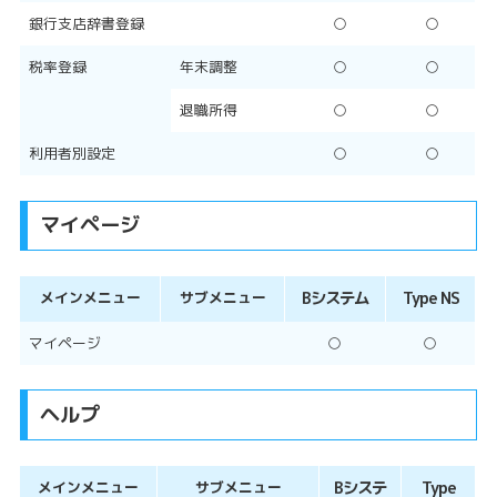
銀行支店辞書登録
○
○
税率登録
年末調整
○
○
退職所得
○
○
利用者別設定
○
○
マイページ
メインメニュー
サブメニュー
Bシステム
Type NS
マイページ
○
○
ヘルプ
メインメニュー
サブメニュー
Bシステ
Type