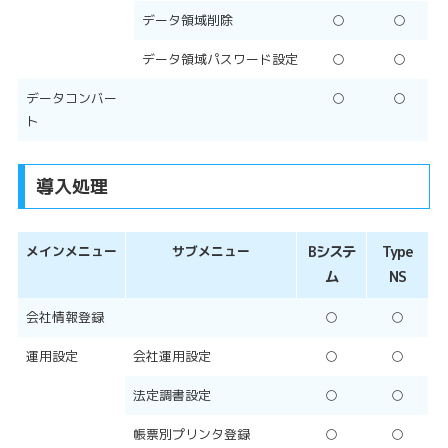
データ領域削除
○
○
データ領域パスワード設定
○
○
データコンバー
○
○
ト
導入処理
メインメニュー
サブメニュー
Bシステ
Type
ム
NS
会社情報登録
○
○
運用設定
会社運用設定
○
○
法定調書設定
○
○
帳票別プリンタ登録
○
○