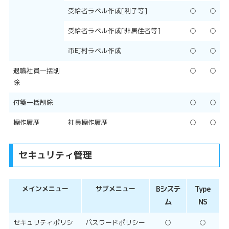
受給者ラベル作成[利子等]
○
○
受給者ラベル作成[非居住者等]
○
○
市町村ラベル作成
○
○
退職社員一括削
○
○
除
付箋一括削除
○
○
操作履歴
社員操作履歴
○
○
セキュリティ管理
メインメニュー
サブメニュー
Bシステ
Type
ム
NS
セキュリティポリシ
パスワードポリシー
○
○