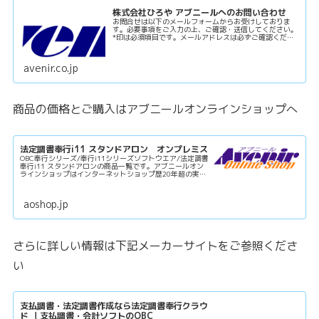
株式会社ひろや アブニールへのお問い合わせ
お問合せは以下のメールフォームからお受けしておりま
す。必要事項をご入力の上、ご確認・送信してください。
*印は必須項目です。メールアドレスは必ずご確認くださ
い。ご返信時エラーが発生した場合、弊社からの連絡は差
し上げませんので、数日たっても返信...
avenir.co.jp
商品の価格とご購入はアブニールオンラインショップへ
法定調書奉行i11 スタンドアロン オンプレミス
OBC奉行シリーズ/奉行i11シリーズソフトウエア/法定調書
奉行i11 スタンドアロンの商品一覧です。アブニールオン
ラインショップはインターネットショップ歴20年超の実績
で安心してご購入いただけます。
aoshop.jp
さらに詳しい情報は下記メーカーサイトをご参照くださ
い
支払調書・法定調書作成なら法定調書奉行クラウ
ド ｜支払調書・会計ソフトのOBC