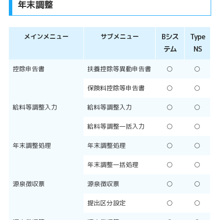
年末調整
メインメニュー
サブメニュー
Bシス
Type
テム
NS
控除申告書
扶養控除等異動申告書
○
○
保険料控除等申告書
○
○
給料等調整入力
給料等調整入力
○
○
給料等調整一括入力
○
○
年末調整処理
年末調整処理
○
○
年末調整一括処理
○
○
源泉徴収票
源泉徴収票
○
○
提出区分設定
○
○