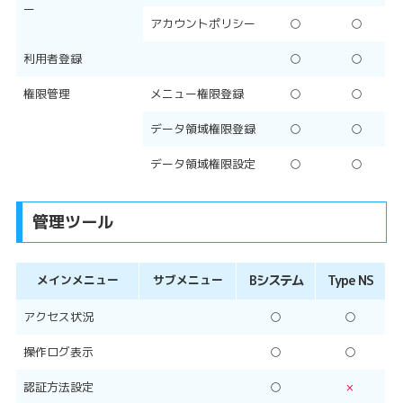
ー
アカウントポリシー
○
○
利用者登録
○
○
権限管理
メニュー権限登録
○
○
データ領域権限登録
○
○
データ領域権限設定
○
○
管理ツール
メインメニュー
サブメニュー
Bシステム
Type NS
アクセス状況
○
○
操作ログ表示
○
○
認証方法設定
○
×