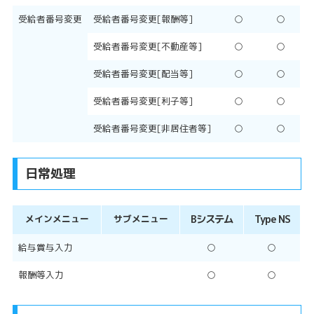
受給者番号変更
受給者番号変更[報酬等]
○
○
受給者番号変更[不動産等]
○
○
受給者番号変更[配当等]
○
○
受給者番号変更[利子等]
○
○
受給者番号変更[非居住者等]
○
○
日常処理
メインメニュー
サブメニュー
Bシステム
Type NS
給与賞与入力
○
○
報酬等入力
○
○